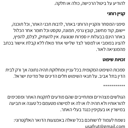
להודיע על ביטול הרכישה, כולה או חלקה.
קניין רוחני
סימני המסחר והקניין הרוחני באתר, לרבות תכני האתר, וכל תוכנה,
יישום, קוד מחשב, קובץ גרפי, תמונה, טקסט וכל חומר אחר הכלול
באתר הינם בבעלות יו ספרות שנוגעת. אין להעתיק, לצלם, להפיץ,
להציג בפומבי או למסור לצד שלישי אחד מאלו ללא קבלת אישור בכתב
מהמוציאה לאור.
זכויות שיפוט
סמכות השיפוט המקומית בכל עניין ומחלוקת תהיה נתונה אך ורק לבית
הדין בתל אביב. על תנאי השימוש חלים הדינים של מדינת ישראל.
***********
הגולשים מצהירים ומתחייבים שהם מודעים לתקנות האתר ומסכימים
להוראותיו ולא תהיה לו או לה או למישהו מטעמם כל טענה או תביעה
במישרין או בעקיפין כנגד בעלי האתר.
נשמח לעמוד לרשותכם בכל שאלה באמצעות הדואר האלקטרוני:
usafrut@gmail.com