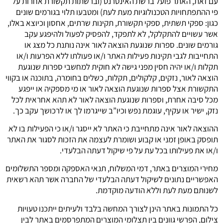
עם זאת, האתר פועל ברשת האינטרנט (וברשתות תקשורת אחרות על
פי ההתפתחויות הטכנולוגיות מעת לעת) ומטבעו תלוי בגורמים שונים
כגון: ספקי תשתית, ספקי תקשורת, תקינות שרתים, אחסון וכיוצא באלו,
אשר עשויים להתקלקל, לא לתפקד, להפסיק לפעול ולהיפגע עקב
גורמים שונים. ספרות שנוגעת הוצאה לאור אינה נותנת כל מצג או
התחייבות לגבי תקינות פעילות האתר ו/או פעולתו ללא הפרעות ו/או
תקלות ו/או יהיה חסין מפני גישה לא חוקית למחשבי ספרות שנוגעת
הוצאה לאור, נזקים, קלקולים, תקלות, כשלים בחומרה, בתוכנה או בקווי
התקשורת אצל ספרות שנוגעת הוצאה לאור או מי מספקיה או ייפגע
מכל סיבה אחרת, וספרות שנוגעת הוצאה לאור לא תהא אחראית לכל
נזק, ישיר או עקיף, עוגמת נפש וכיו”ב שייגרמו לך או לרכושך עקב כך.
ההוצאה לאור אינה מתחייבת כי האתר לא ייסגר ו/או כי הפעילות בו לא
תופסק באופן זמני או קבוע ושומרת לעצמה את הזכות לסגור את האתר
ו/או את פעילותו בכל עת על פי שיקול דעתה הבלעדי.
מחירי המוצרים באתר, דמי המשלוח, תנאי האספקה ומספר התשלומים
האפשריים נתונים לשיקול דעתה הבלעדי של החברה אשר תהא רשאית
לשנותם מעת לעת וללא הודעה מוקדמת.
כל התמונות באתר הינן לצורך המחשה בלבד ולעיתים ייתכנו טעויות
צילום, הפרשי גוונים בין תצלומי המוצרים המתפרסמים באתר לבין