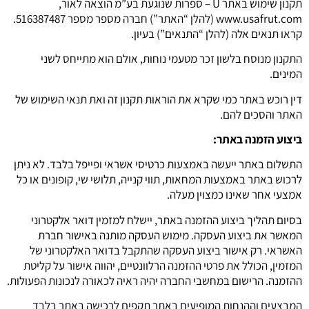
תקנון שימוש באתר U – ספרות שנוגעת בע”מ הוצאה לאור,
www.usafrut.com (להלן “האתר”) חברה מספר מספר 516387487.
קראו תנאים אלה (להלן “התנאים”) בעיון.
התקנון מנוסח בלשון זכר מטעמי נוחות, אולם הוא מתייחס לשני
המינים.
דין רוכש באתר כמי שקרא את הוראות תקנון זה ואת תנאי השימוש של
האתר והסכים להם.
ביצוע הזמנה באתר:
התשלום באתר ייעשה באמצעות כרטיסי אשראי ופייפל בלבד. לא ניתן
לרכוש באתר באמצעות המחאות, תווי קנייה, תלושי שי, קופונים או כל
אמצעי אחר שאינו כמצוין מעלה.
בסיום תהליך ביצוע ההזמנה באתר, יישלח למזמין דואר אלקטרוני
המאשר את ביצוע העסקה. מימוש העסקה מותנה באישור חברת
האשראי. רק אישור ביצוע העסקה שהתקבל בדואר האלקטרוני של
המזמין, הכולל את פרטי ההזמנה הרלוונטיים, יהווה אישור על קליטת
ההזמנה. הרישום במחשבי החברה יהיה ראיה לכאורה לנכונות הפעולות.
המבצעים וההנחות המופיעים באתר תקפים לרכישה באתר בלבד