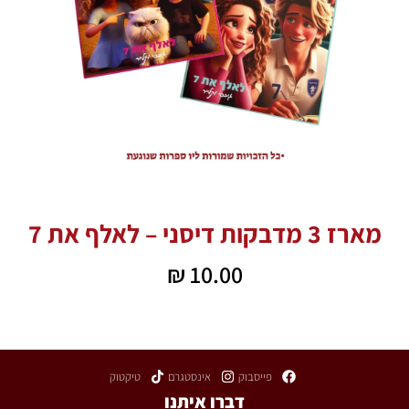
מארז 3 מדבקות דיסני – לאלף את 7
₪
10.00
המלאי אזל
פייסבוק
אינסטגרם
טיקטוק
דברו איתנו