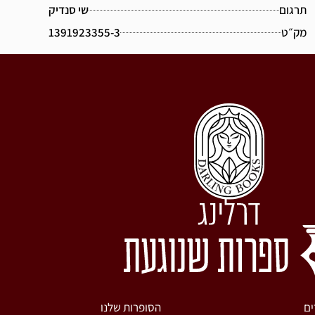
תרגום
שי סנדיק
מק״ט
1391923355-3
ים
הסופרות שלנו