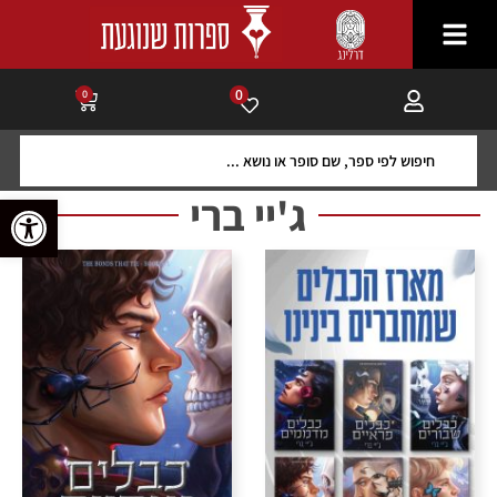
0
0
פתח סרגל 
ג'יי ברי