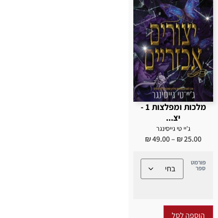
מלכות ומפלצות 1 -
יצ...
ג'יי טי גייסינגר
₪
49.00
–
₪
25.00
פורמט
ספר
הוספה לסל