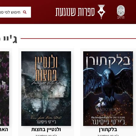
ג'יי 
בלקתורן
ולנטיין בחצות
ג'יי טי גייסינגר
ג'יי טי גייסינגר