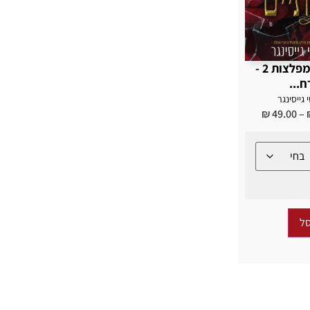
מלכות ומפלצות 2 -
ח...
י גייסינגר
₪
49.00
–
ל