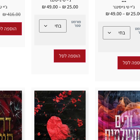
₪
49.00
–
₪
25.00
ג'יי טי גייסינגר
ג'יי ט
₪
49.00
–
₪
25.0
₪
416.00
פורמט
ספר
הוספה לס
מט
הוספה לסל
ספה לסל